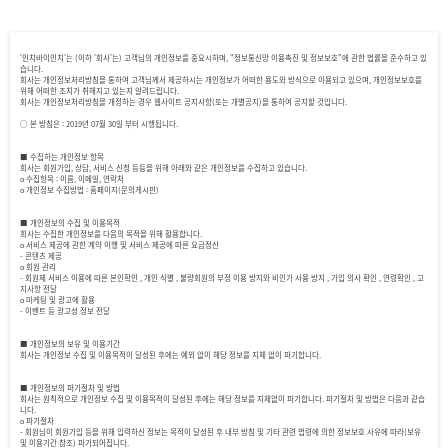
'인치바이인치'는 (이하 '회사'는) 고객님의 개인정보를 중요시하며, "정보통신망 이용촉진 및 정보보호"에 관한 법률을 준수하고 있
습니다.
회사는 개인정보처리방침을 통하여 고객님께서 제공하시는 개인정보가 어떠한 용도와 방식으로 이용되고 있으며, 개인정보보호를
위해 어떠한 조치가 취해지고 있는지 알려드립니다.
회사는 개인정보처리방침을 개정하는 경우 웹사이트 공지사항(또는 개별공지)을 통하여 공지할 것입니다.
○ 본 방침은 : 2019년 07월 30일 부터 시행됩니다.
■ 수집하는 개인정보 항목
회사는 회원가입, 상담, 서비스 신청 등등을 위해 아래와 같은 개인정보를 수집하고 있습니다.
ο 수집항목 : 이름, 이메일, 연락처
ο 개인정보 수집방법 : 홈페이지(문의게시판)
■ 개인정보의 수집 및 이용목적
회사는 수집한 개인정보를 다음의 목적을 위해 활용합니다.
ο 서비스 제공에 관한 계약 이행 및 서비스 제공에 따른 요금정산
- 콘텐츠 제공
ο 회원 관리
- 회원제 서비스 이용에 따른 본인확인 , 개인 식별 , 불량회원의 부정 이용 방지와 비인가 사용 방지 , 가입 의사 확인 , 연령확인 , 고
지사항 전달
ο 마케팅 및 광고에 활용
- 이벤트 등 광고성 정보 전달
■ 개인정보의 보유 및 이용기간
회사는 개인정보 수집 및 이용목적이 달성된 후에는 예외 없이 해당 정보를 지체 없이 파기합니다.
■ 개인정보의 파기절차 및 방법
회사는 원칙적으로 개인정보 수집 및 이용목적이 달성된 후에는 해당 정보를 지체없이 파기합니다. 파기절차 및 방법은 다음과 같습
니다.
ο 파기절차
- 회원님이 회원가입 등을 위해 입력하신 정보는 목적이 달성된 후 내부 방침 및 기타 관련 법령에 의한 정보보호 사유에 따라(보유
및 이용기간 참조) 파기되어집니다.