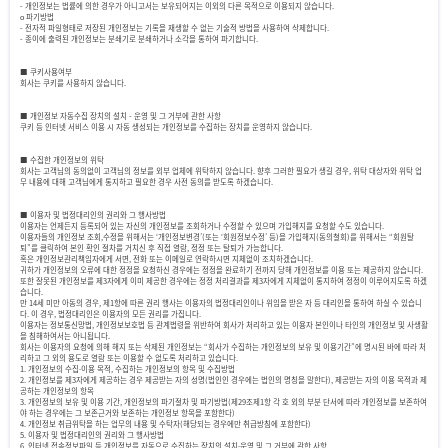
- 개인정보는 법률에 의한 경우가 아니고서는 보유되어지는 이외의 다른 목적으로 이용되지 않습니다.
ο 파기방법
- 전자적 파일형태로 저장된 개인정보는 기록을 재생할 수 없는 기술적 방법을 사용하여 삭제합니다.
- 종이에 출력된 개인정보는 분쇄기로 분쇄하거나 소각을 통하여 파기합니다.
■ 쿠키사용여부
회사는 쿠키를 사용하지 않습니다.
■ 개인정보 자동수집 장치의 설치 - 운영 및 그 거부에 관한 사항
쿠키 등 인터넷 서비스 이용 시 자동 생성되는 개인정보를 수집하는 장치를 운영하지 않습니다.
■ 수집한 개인정보의 위탁
회사는 고객님의 동의없이 고객님의 정보를 외부 업체에 위탁하지 않습니다. 향후 그러한 필요가 생길 경우, 위탁 대상자와 위탁 업
무 내용에 대해 고객님에게 통지하고 필요한 경우 사전 동의를 받도록 하겠습니다.
■ 이용자 및 법정대리인의 권리와 그 행사방법
이용자는 언제든지 등록되어 있는 자신의 개인정보를 조회하거나 수정할 수 있으며 가입해지를 요청할 수도 있습니다.
이용자들의 개인정보 조회,수정을 위해서는 ‘개인정보변경’(또는 ‘회원정보수정’ 등)을 가입해지(동의철회)를 위해서는 “회원탈
퇴”를 클릭하여 본인 확인 절차를 거치신 후 직접 열람, 정정 또는 탈퇴가 가능합니다.
혹은 개인정보관리책임자에게 서면, 전화 또는 이메일로 연락하시면 지체없이 조치하겠습니다.
귀하가 개인정보의 오류에 대한 정정을 요청하신 경우에는 정정을 완료하기 전까지 당해 개인정보를 이용 또는 제공하지 않습니다.
또한 잘못된 개인정보를 제3자에게 이미 제공한 경우에는 정정 처리결과를 제3자에게 지체없이 통지하여 정정이 이루어지도록 하겠
습니다.
만 14세 미만 아동의 경우, 제1항에 따른 권리 행사는 이용자의 법정대리인이나 위임을 받은 자 등 대리인을 통하여 하실 수 있습니
다. 이 경우, 법정대리인은 이용자의 모든 권리를 가집니다.
이용자는 정보통신망법, 개인정보보호법 등 관계법령을 위반하여 회사가 처리하고 있는 이용자 본인이나 타인의 개인정보 및 사생활
을 침해하여서는 아니됩니다.
회사는 이용자의 요청에 의해 해지 또는 삭제된 개인정보는 “회사가 수집하는 개인정보의 보유 및 이용기간”에 명시된 바에 따라 처
리하고 그 외의 용도로 열람 또는 이용할 수 없도록 처리하고 있습니다.
1. 개인정보의 수집·이용 목적, 수집하는 개인정보의 항목 및 수집방법
2. 개인정보를 제3자에게 제공하는 경우 제공받는 자의 성명(법인인 경우에는 법인의 명칭을 말한다), 제공받는 자의 이용 목적과 제
공하는 개인정보의 항목
3. 개인정보의 보유 및 이용 기간, 개인정보의 파기절차 및 파기방법(제29조제1항 각 호 외의 부분 단서에 따라 개인정보를 보존하여
야 하는 경우에는 그 보존근거와 보존하는 개인정보 항목을 포함한다)
4. 개인정보 취급위탁을 하는 업무의 내용 및 수탁자(해당되는 경우에만 취급방침에 포함한다)
5. 이용자 및 법정대리인의 권리와 그 행사방법
6. 인터넷 접속정보파일 등 개인정보를 자동으로 수집하는 장치의 설치·운영 및 그 거부에 관한 사항