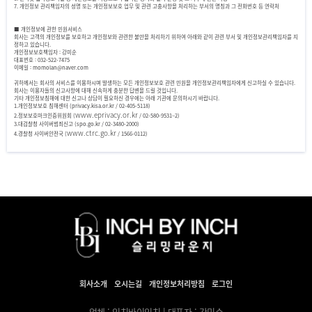
7. 개인정보 관리책임자의 성명 또는 개인정보보호 업무 및 관련 고충사항을 처리하는 부서의 명칭과 그 전화번호 등 연락처
■ 개인정보에 관한 민원서비스
회사는 고객의 개인정보를 보호하고 개인정보와 관련한 불만을 처리하기 위하여 아래와 같이 관련 부서 및 개인정보관리책임자를 지
정하고 있습니다.
개인정보보호책임자 : 강미순
대표번호 : 032-522-7475
이메일 :
momolan@naver.com
귀하께서는 회사의 서비스를 이용하시며 발생하는 모든 개인정보보호 관련 민원을 개인정보관리책임자에게 신고하실 수 있습니다.
회사는 이용자들의 신고사항에 대해 신속하게 충분한 답변을 드릴 것입니다.
기타 개인정보침해에 대한 신고나 상담이 필요하신 경우에는 아래 기관에 문의하시기 바랍니다.
1.개인정보보호 침해센터 (privacy.kisa.or.kr / 02-405-5118)
www.eprivacy.or.kr
2.정보보호마크인증위원회 (
/ 02-580-9531~2)
3.대검찰청 사이버범죄신고 (spo.go.kr / 02-3480-2000)
www.ctrc.go.kr
4.경찰청 사이버안전국 (
/ 1566-0112)
회사소개
오시는길
개인정보처리방침
로그인
업체 : 인치바이인치 | 대표자 : 강미순